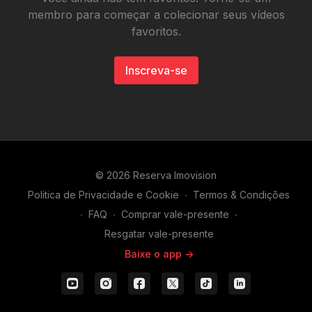
membro para começar a colecionar seus vídeos
favoritos.
Inscreva-se
© 2026 Reserva Imovision
Politica de Privacidade e Cookie
∙
Termos & Condições
∙
FAQ
∙
Comprar vale-presente
∙
Resgatar vale-presente
Baixe o app ->