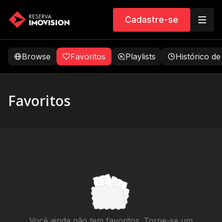
Cadastre-se
Browse
Favoritos
Playlists
Histórico de
Favoritos
Você ainda não tem favoritos. Torne-se um