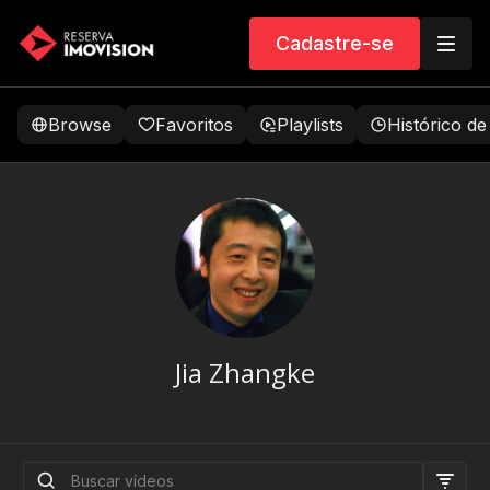
Cadastre-se
Browse
Favoritos
Playlists
Histórico de
Jia Zhangke