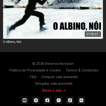
01:28:27
O Albino, Nói
© 2026 Reserva Imovision
Politica de Privacidade e Cookie
∙
Termos & Condições
∙
FAQ
∙
Comprar vale-presente
∙
Resgatar vale-presente
Baixe o app ->