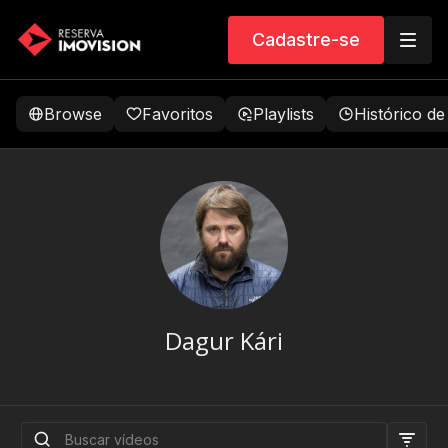
Cadastre-se
Browse
Favoritos
Playlists
Histórico de
Dagur Kári