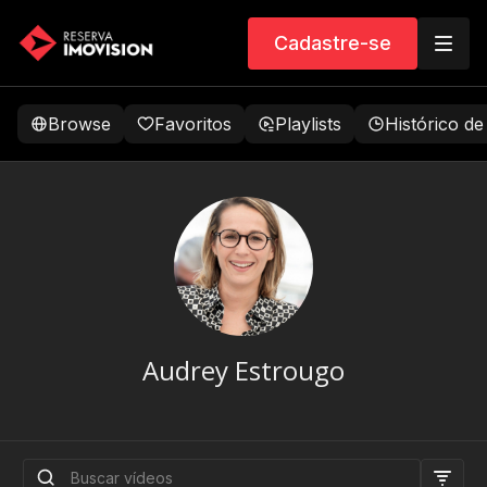
Cadastre-se
Browse
Favoritos
Playlists
Histórico de
Audrey Estrougo