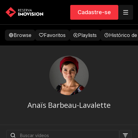
Cadastre-se
Browse
Favoritos
Playlists
Histórico de
Anaïs Barbeau-Lavalette