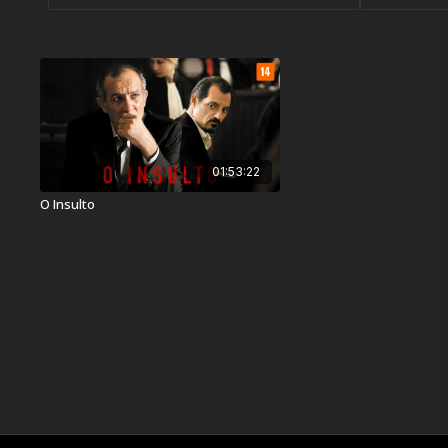
01:53:22
O Insulto