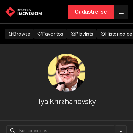
Cadastre-se
Browse
Favoritos
Playlists
Histórico de
Ilya Khrzhanovsky