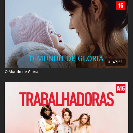
Classificação Indicativa:
18 anos
Contém: Drogas, Nudez, Conteúdo Sexual.
Título Original:
Une Femme du Monde
Duração:
97 min
01:47:22
Ano de lançamento:
2021
O Mundo de Gloria
País:
França