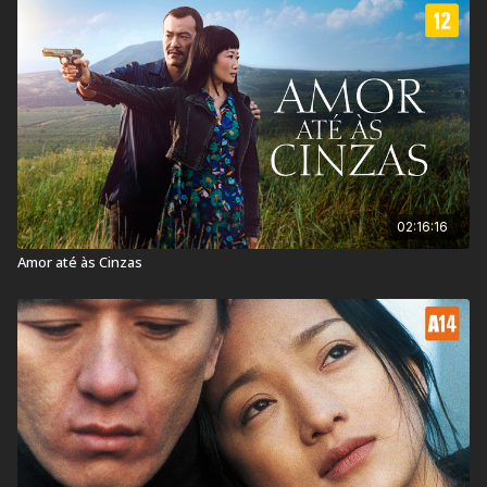
– Vencedor do prêmio de Melhor Roteiro no Festival de
Cannes.
Classificação Indicativa:
16 Anos
Contém: Violência, Conteúdo Sexual e Temas Sensíveis
02:16:16
Título Original:
Tian zhu ding
Amor até às Cinzas
Duração:
129 min
Ano de lançamento:
2013
País:
China