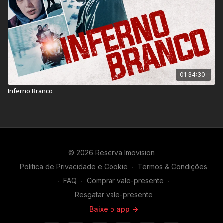
01:34:30
Inferno Branco
© 2026 Reserva Imovision
Politica de Privacidade e Cookie
∙
Termos & Condições
∙
FAQ
∙
Comprar vale-presente
∙
Resgatar vale-presente
Baixe o app ->