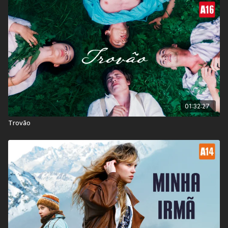
uma história sensível sobre a resistência do amor frente aos
maiores obstáculos.
Classificação Indicativa:
14 anos
Contém: Conteúdo Sexual
Título Original:
Drii Winter
01:32:27
Duração:
136 min
Trovão
Ano de lançamento:
2022
País:
Suíça, Alemanha