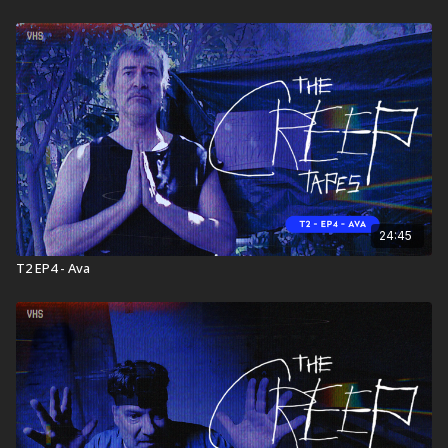
24:45
T2 EP4 - Ava