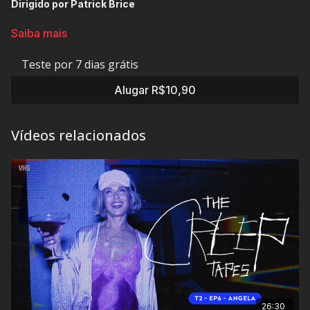
Dirigido por Patrick Brice
A noite de uma mãe é interrompida por uma visita surpresa de
Saiba mais
seu filho.
Teste por 7 dias grátis
Classificação Indicativa:
A16 Anos
Alugar R$10,90
Contém: Conteúdo Sexual, Linguagem Imprópria e Violência
Vídeos relacionados
Duração:
25 min
26:30