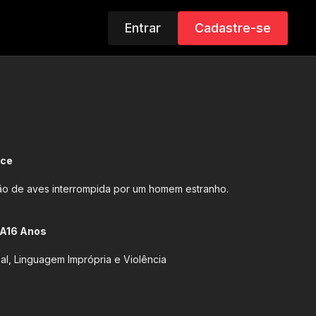
Entrar
Cadastre-se
ice
ção de aves interrompida por um homem estranho.
A16 Anos
l, Linguagem Imprópria e Violência