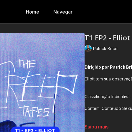
Home
Navegar
T1 EP2 - Elliot
Patrick Brice
Dirigido por Patrick Br
Elliott tem sua observa
Classificação Indicativa:
Contém: Conteúdo Sexua
Duração:
24 min
Saiba mais