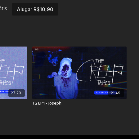
átis
Alugar R$10,90
27:29
21:49
T2 EP1 - Joseph