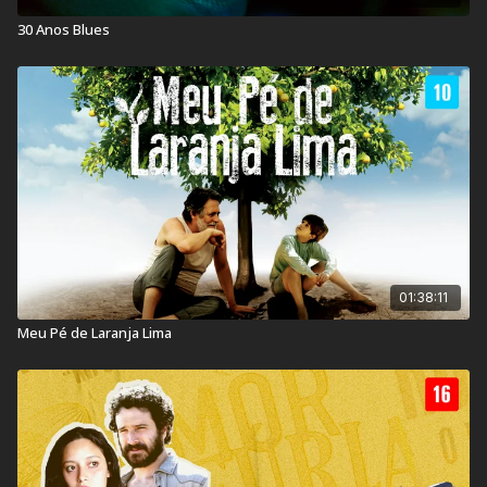
30 Anos Blues
Duração:
119 min
Ano de lançamento:
2013
País:
Brasil
01:38:11
Meu Pé de Laranja Lima