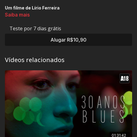
Um filme de Lírio Ferreira
Saiba mais
Zolah e Raquel foram separados pela mãe, que temia um
relacionamento incestuoso. Anos depois, Zolah volta à
Teste por 7 dias grátis
Fernando de Noronha, e se encontra com o passado que
ainda o atormenta.
Alugar R$10,90
Vídeos relacionados
- Filme de abertura da Mostra Panorama do Festival de
Berlim e vencedor do Redentor de Ouro de Melhor Filme
no Festival do Rio.
Classificação Indicativa:
16 anos
Contém: Drogas, Nudez e Sexo
01:31:42
Título Original:
Sangue Azul