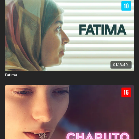
Cannes, Salem une fantasia e drama em um filme de gangues
intenso e de tirar o fôlego.
Classificação Indicativa:
16
Contém: Drogas Ilícitas, Linguagem Imprópria, Violência
Título Original:
Salem
01:18:49
Duração:
124 min
Fatima
Ano de lançamento:
2023
País:
França