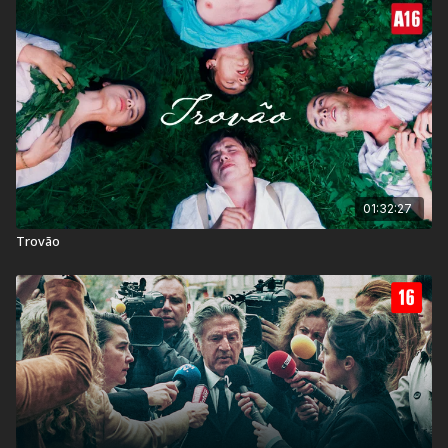
Contém: Conteúdo Sexual, Temas Sensíveis, Violência
Título Original:
À Bras-Le-Corps
Duração:
90 min
Ano de lançamento:
2026
País:
Suíça, Bélgica, França
01:32:27
Trovão