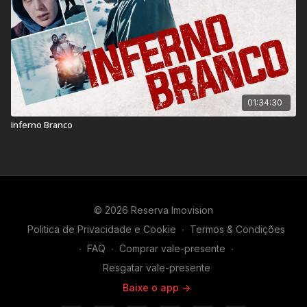
01:34:30
Inferno Branco
© 2026 Reserva Imovision
Politica de Privacidade e Cookie
∙
Termos & Condições
∙
FAQ
∙
Comprar vale-presente
∙
Resgatar vale-presente
Baixe o app ->