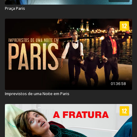
Praça Paris
Título Original:
Place Publique
Duração:
98 min
Ano de lançamento:
2018
País:
França
Veja também:
Assistir não fale o mal
01:36:58
Imprevistos de uma Noite em Paris