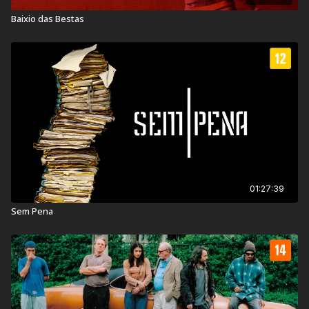
Duração:
127 min
Baixio das Bestas
Ano de lançamento:
1981
País:
Brasil
01:27:39
Sem Pena