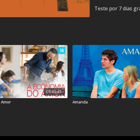
Teste por 7 dias gr
Título Original:
For Ellen
Duração:
94 min
Ano de lançamento:
201
País:
Estados Unidos
01:40:41
o Amor
Amanda