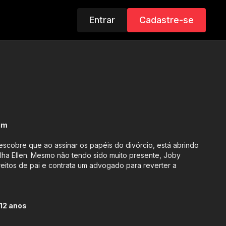
Entrar
Cadastre-se
im
scobre que ao assinar os papéis do divórcio, está abrindo
lha Ellen. Mesmo não tendo sido muito presente, Joby
ireitos de pai e contrata um advogado para reverter a
12 anos
to