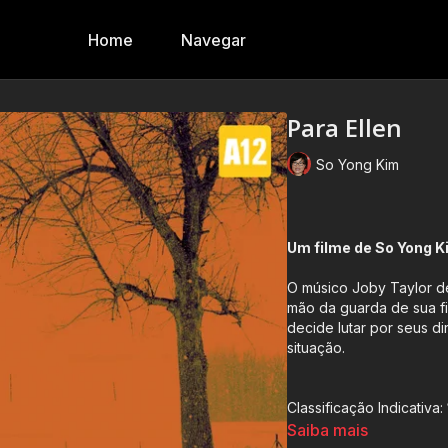
Home
Navegar
Para Ellen
So Yong Kim
Um filme de So Yong K
O músico Joby Taylor de
mão da guarda de sua fi
decide lutar por seus d
situação.
Classificação Indicativa:
Saiba mais
Contém: Conteúdo Adul