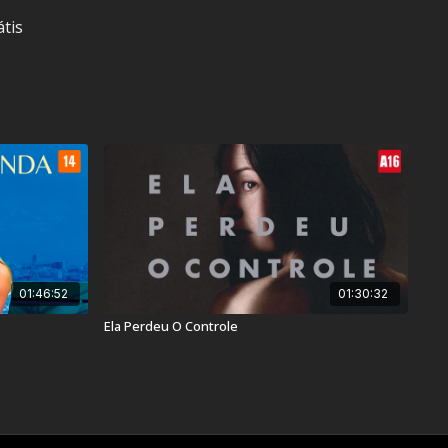
átis
2
01:46:52
01:30:32
Ela Perdeu O Controle