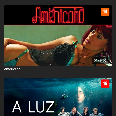
Ano de lançamento:
2017
País:
Japão, Estados Unidos
Veja também:
Filme incêndios
01:46:02
Americano