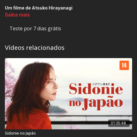
Um filme de Atsuko Hirayanagi
Saiba mais
Setsuko está presa em sua vida monótona em Tóquio, até que
um dia, ela decide iniciar uma aula de inglês que exige que
Teste por 7 dias grátis
ela use peruca loira e viva como uma personagem americana
chamada "Lucy". A nova identidade desperta algo
adormecido em Setsuko. Ela se apaixona por seu professor
Vídeos relacionados
americano John, que desaparece repentinamente. Setsuko
então, decide ir para a América em busca de seu amado, e
sua vida irá virar de cabeça para baixo.
Classificação Indicativa:
16 anos
Contém: Drogas, Sexo e Conteúdo Impactante
01:35:48
Título Original:
Oh Lucy!
Sidonie no Japão
Duração:
95 min