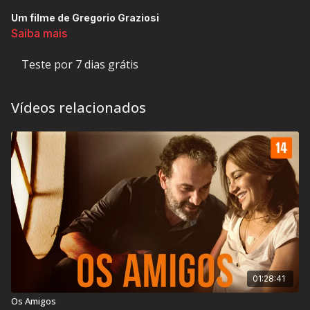
Um filme de Gregorio Graziosi
Saiba mais
Um arquiteto começa a sentir o peso e a responsabilidade de
seu nome quando é chamado para realizar um projeto grande.
Teste por 7 dias grátis
Ele está passando por uma fase de mudanças e espera o
nascimento do seu primeiro filho. Uma série de questões
surgem quando ele descobre um cemitério clandestino num
Vídeos relacionados
terreno que pertence à sua família.
Classificação Indicativa:
12 anos
Contém: Violência e Conteúdo Sexual
Título Original:
Obra
Duração:
80 min
01:28:41
Ano de lançamento:
2014
Os Amigos