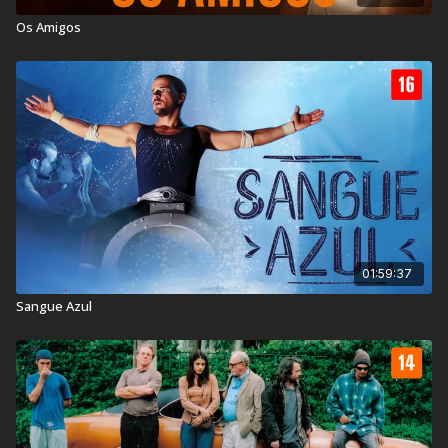
Ano de lançamento:
2012
Os Amigos
País:
Brasil
Assista também:
O Império dos Sentidos
01:59:37
Sangue Azul