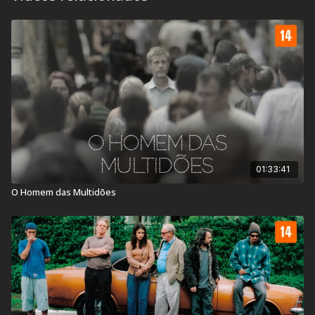
brasileiros de todos os tempos, este violento filme de
Babenco venceu como Melhor Filme na 1ª Mostra
Internacional de Cinema de São Paulo.
Classificação Indicativa:
16 anos
Contém: Conteúdo Sexual e Violência
Título Original:
Lúcio Flávio, o Passageiro da Agonia
01:33:41
Duração:
121 min
O Homem das Multidões
Ano de lançamento:
1977
País:
Brasil