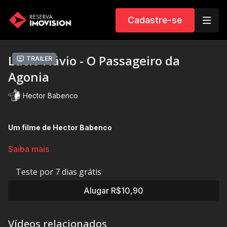
Cadastre-se
Lúcio Flávio - O Passageiro da
Trailer
Agonia
Hector Babenco
Um filme de Hector Babenco
Na década de 1970, o assaltante de bancos Lúcio Flávio
Saiba mais
monopoliza as manchetes por seus assaltos ousados e fugas
espetaculares. Pouco antes de morrer, ele revela a um
Teste por 7 dias grátis
repórter detalhes sobre o envolvimento da polícia com o
mundo do crime.
Alugar R$10,90
- Considerado como um dos 100 melhores filmes
Vídeos relacionados