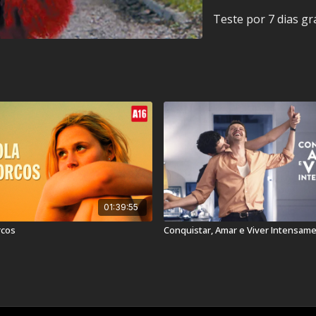
Teste por 7 dias gr
Título Original:
Lola Pat
Duração:
95 min
Ano de lançamento:
201
País:
França
Veja também:
Miss Vio
01:39:55
rcos
Conquistar, Amar e Viver Intensam