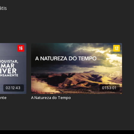
átis
er
7
lence
02:12:43
01:53:01
ente
A Natureza do Tempo