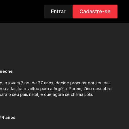
Entrar
Cadastre-se
knèche
, o jovem Zino, de 27 anos, decide procurar por seu pai,
u a família e voltou para a Argélia. Porém, Zino descobre
para o seu país natal, e que agora se chama Lola.
14 anos
teúdo Sexual e Drogas Lícitas