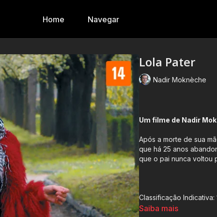
Home
Navegar
Lola Pater
Nadir Moknèche
Um filme de Nadir Mo
Após a morte de sua mãe
que há 25 anos abandono
que o pai nunca voltou 
Classificação Indicativa:
Saiba mais
Contém: Violência , Con