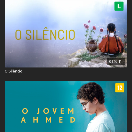
Contém: Conteúdo Sexual, Linguagem Imprópria & Violência
Título Original:
Uroki Garmonii
Duração:
114 min
Ano de lançamento:
2013
País:
Cazaquistão
01:16:11
O Silêncio