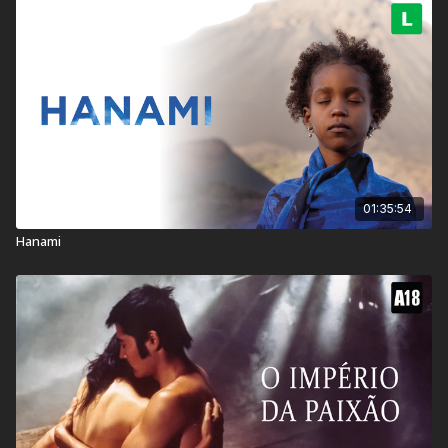
Contém: Conteúdo Sexual, Drogas Lícitas, Temas
Sensíveis, Violência
Título Original:
Kokuhô
Duração:
175 min
Ano de lançamento:
2026
País:
Japão
01:35:54
Hanami