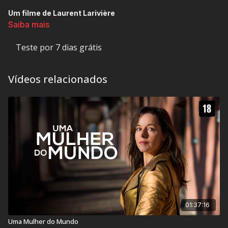
Um filme de Laurent Larivière
Saiba mais
Teste por 7 dias grátis
Sandrine, 30 anos, é forçada a voltar para a casa da família
em Roubaix e viver com a mãe. Ela está desempregada e
aceita trabalhar com seu tio em um canil, que acaba se
Vídeos relacionados
revelando o centro de uma rede de tráfico de cães da Europa
Oriental. Ela adquire rapidamente autoridade e respeito neste
mundo dominado por homens, e ganha o dinheiro que
poderia fornecer-lhe a liberdade. Mas, às vezes, até mesmo
bons soldados param de acatar ordens.
Classificação Indicativa:
14 anos
Contém: Conteúdo Adulto, Violência
01:37:16
Título Original:
Je suis un soldat
Uma Mulher do Mundo
Duração:
96 min