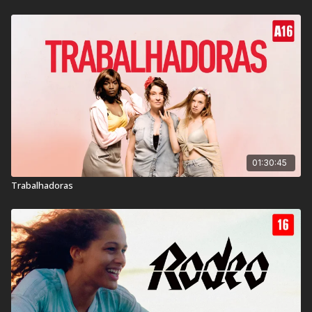
Ano de lançamento:
2015
País:
França, Bélgica
01:30:45
Trabalhadoras