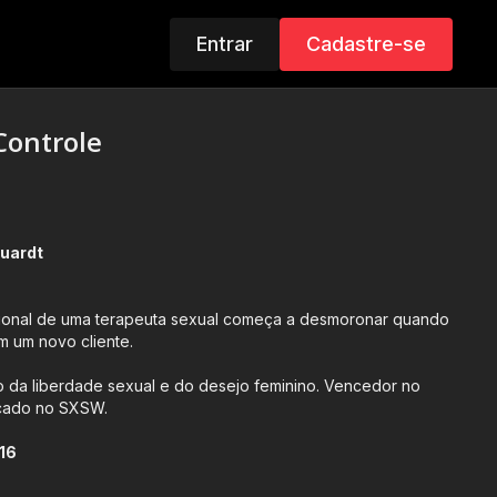
Entrar
Cadastre-se
Controle
quardt
ssional de uma terapeuta sexual começa a desmoronar quando
m um novo cliente.
 da liberdade sexual e do desejo feminino. Vencedor no
dicado no SXSW.
16
opria e Conteúdo Sexual