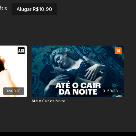
átis
Alugar R$10,90
st Control
14
02:03:18
01:59:38
Até o Cair da Noite