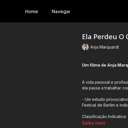
Home
Navegar
Ela Perdeu O 
Anja Marquardt
Um filme de Anja Mar
A vida pessoal e profi
ela passa a trabalhar co
-
Um estudo provocativo
Festival de Berlim e in
Classificação Indicativa:
Saiba mais
Contém: Linguagem Impr