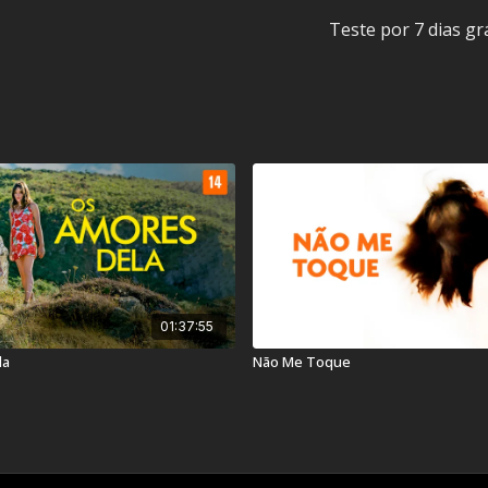
Teste por 7 dias gr
Título Original:
She's Lo
Duração:
90 min
Ano de lançamento:
20
País:
Estados Unidos
01:37:55
la
Não Me Toque