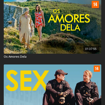
Festival de Berlim.
Classificação Indicativa:
14 Anos
Contém:
Drogas Lícitas, Linguagem Imprópria, Temas
Sensíveis
Título Original:
Drømmer
01:37:55
Duração:
110 min
Os Amores Dela
Ano de Lançamento:
2024
País:
Noruega