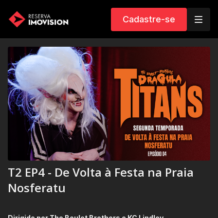
Cadastre-se
T2 EP4 - De Volta à Festa na Praia
Nosferatu
Dirigido por The Boulet Brothers e KC Lindley