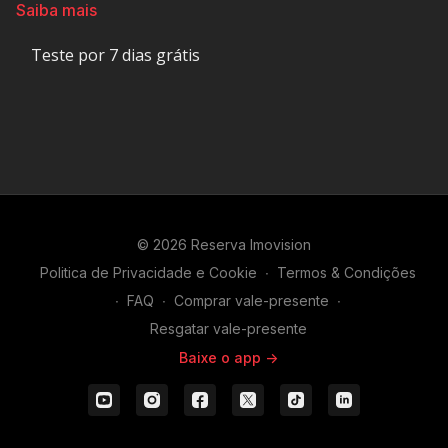
Os Boulet Brothers recebem um elenco completamente novo
Saiba mais
em um cenário inédito, com um conjunto de desafios
diferentes e imperdívies. O cineasta Mike Flanagan e a atriz
Teste por 7 dias grátis
Felissa Rose são os jurados convidados neste episódio que
se passa em uma floresta sombria.
Classificação Indicativa:
16 Anos
Contém: Conteúdo Sexual, Linguagem Imprópria e Violência
© 2026 Reserva Imovision
Duração:
67 min
Politica de Privacidade e Cookie
∙
Termos & Condições
∙
FAQ
∙
Comprar vale-presente
∙
Resgatar vale-presente
Baixe o app ->