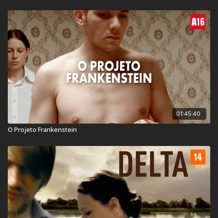
Ano de lançamento:
2017
País:
Hungria
Veja também:
Incêndios filme
01:45:40
O Projeto Frankenstein