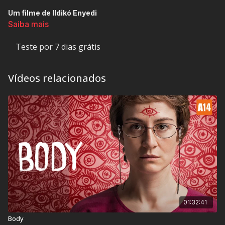
Um filme de Ildikó Enyedi
Saiba mais
Duas pessoas introvertidas descobrem que dividem o mesmo
sonho todas as noites. Intrigados, incrédulos e assustados,
Teste por 7 dias grátis
eles tentam recriar o que acontece durante a noite enquanto
estão acordados.
Vídeos relacionados
Vencedor do Urso de Ouro do Festival de Berlim.
Classificação Indicativa:
18 anos
Contém: Sexo Explícito e Violência
01:32:41
Título Original:
Teströl és Lélekröl
Body
Duração:
116 min