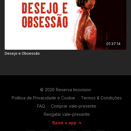
01:37:14
Desejo e Obsessão
© 2026 Reserva Imovision
Politica de Privacidade e Cookie
∙
Termos & Condições
∙
FAQ
∙
Comprar vale-presente
∙
Resgatar vale-presente
Baixe o app ->