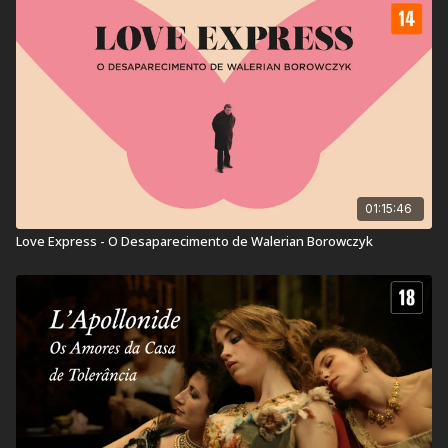
Contém: Sexo, Nudez & Violência.
Título Original:
Contes Immoraux
Duração:
103 min
Ano de lançamento:
1973
País:
França
01:15:46
Love Express - O Desaparecimento de Walerian Borowczyk