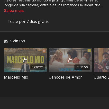
maiores festivais do mundo e já dirigiu mais de 10 filmes ao
longo da sua carreira, entre eles, os romances musicais "Bem
Amadas" e "Canções de Amor".
Saiba mais
Teste por 7 dias grátis
5 VÍDEOS
02:01:12
01:31:56
Marcello Mio
Canções de Amor
Quarto 