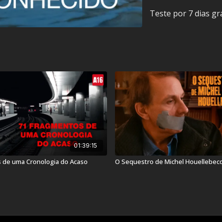
Teste por 7 dias gr
Classificação Indicativa:
Contém: Conteúdo Adult
Título Original:
Code inc
Duração:
118 min
Ano de lançamento:
20
01:39:15
País:
França, Alemanh
 de uma Cronologia do Acaso
O Sequestro de Michel Houellebec