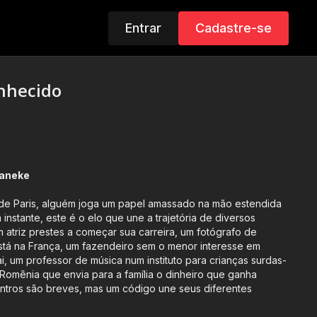
Entrar
Cadastre-se
nhecido
Haneke
e Paris, alguém joga um papel amassado na mão estendida
nstante, este é o elo que une a trajetória de diversos
atriz prestes a começar sua carreira, um fotógrafo de
stá na França, um fazendeiro sem o menor interesse em
i, um professor de música num instituto para crianças surdas-
omênia que envia para a família o dinheiro que ganha
tros são breves, mas um código une seus diferentes