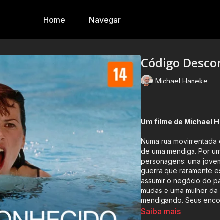
Home
Navegar
Código Desco
Michael Haneke
Um filme de Michael 
Numa rua movimentada d
de uma mendiga. Por um i
personagens: uma jovem 
guerra que raramente e
assumir o negócio do pa
mudas e uma mulher da R
mendigando. Seus encon
trajetos.
Saiba mais