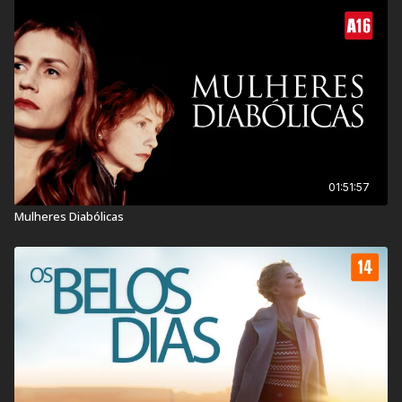
Contém: Conteúdo Sexual, Drogas Lícitas, Temas
Sensíveis, Violência
Título Original:
Belladone
Duração:
94 min
Ano de lançamento:
2025
País:
França
01:51:57
Mulheres Diabólicas