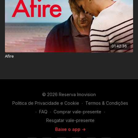
01:42:36
Afire
© 2026 Reserva Imovision
Politica de Privacidade e Cookie
∙
Termos & Condições
∙
FAQ
∙
Comprar vale-presente
∙
Resgatar vale-presente
Baixe o app ->