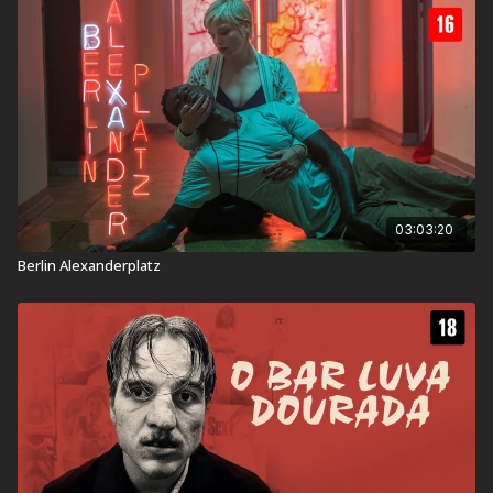
horrores da guerra,
estrelado por Bruno Ganz de "Asas do
Desejo" e "
A Queda! As Últimas Horas de Hitler".
Classificação Indicativa:
16 Anos
Contém: Conteúdo Sexual, Drogas Lícitas, Violência
Título Original:
Der Trafikant
03:03:20
Duração:
118 min
Berlin Alexanderplatz
Ano de Lançamento:
2018
País:
Áustria, Alemanha