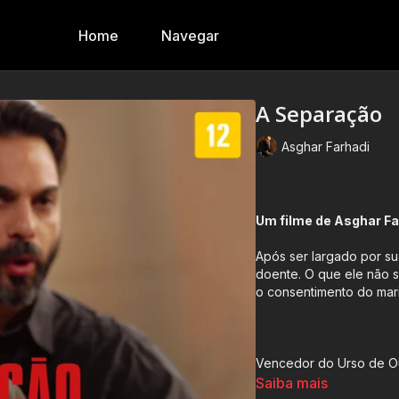
Home
Navegar
A Separação
Asghar Farhadi
Um filme de Asghar Fa
Após ser largado por su
doente. O que ele não s
o consentimento do mar
Vencedor do Urso de Our
de Berlim e indicado du
Saiba mais
melhor roteiro original.