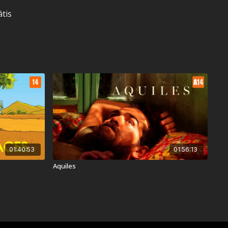
átis
12 anos
 Nader az Simin
1
01:40:53
01:56:13
Aquiles
dos sentidos