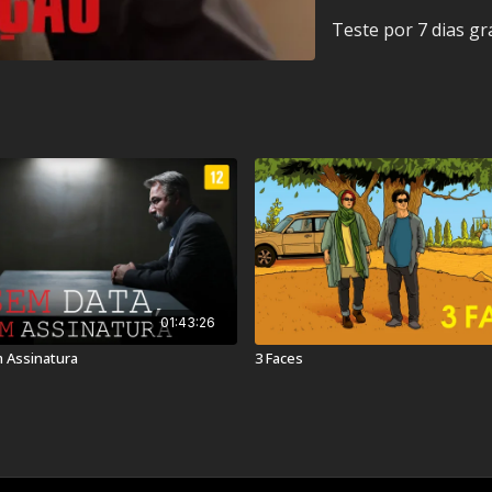
Teste por 7 dias gr
Classificação Indicativa:
Contém: Violência
Título Original:
Jodaeiye
Duração:
123 min
Ano de lançamento:
201
01:43:26
País:
Irã
 Assinatura
3 Faces
Veja também:
Império 