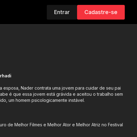
Entrar
Cadastre-se
rhadi
a esposa, Nader contrata uma jovem para cuidar de seu pai
abe é que essa jovem está grávida e aceitou o trabalho sem
ido, um homem psicologicamente instável.
o de Melhor Filmes e Melhor Ator e Melhor Atriz no Festival
as vezes ao Oscar 2012: Melhor filme em língua estrangeira e