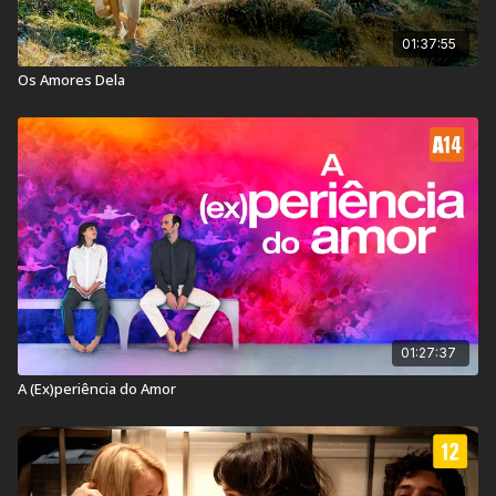
01:37:55
Os Amores Dela
01:27:37
A (Ex)periência do Amor