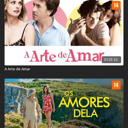
- A Comédia Romântica vencedora do Prêmio César de
Melhor Filme Estrangeiro.
- Seleção Oficial na mostra Un Certain Regard do Festival
de Cannes.
Classificação Indicativa:
16 Anos
Contém: Conteúdo Sexual, Drogas Lícitas & Linguagem
01:25:32
Imprópria
A Arte de Amar
Título Original:
Simple Comme Sylvain
Duração:
110 min
Ano de lançamento:
2023
País:
Canadá