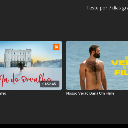
Teste por 7 dias gr
Classificação Indicativa:
Contém: Conteúdo Sexua
Título Original:
Les Esti
Duração:
127 min
Ano de lançamento:
20
País:
França, Itália
01:52:45
alho
Nosso Verão Daria Um Filme