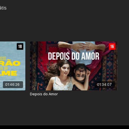
átis
14 anos
l, Drogas Lícitas e Linguagem Imprópria
vants
18
01:46:26
01:34:07
Depois do Amor