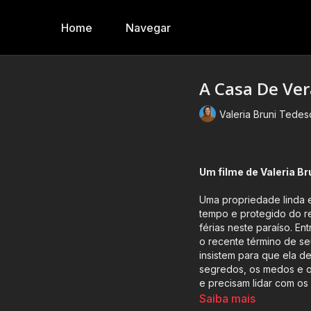
Home
Navegar
A Casa De Ve
Valeria Bruni Tedes
Um filme de Valeria B
Uma propriedade linda e
tempo e protegido do re
férias neste paraíso. Entre sua família, amigos e empregados, Anna tem que lidar com
o recente término de se
insistem para que ela de
segredos, os medos e o
e precisam lidar com os
Saiba mais