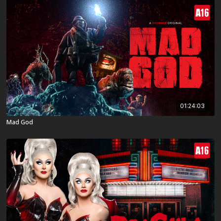
01:24:03
Mad God