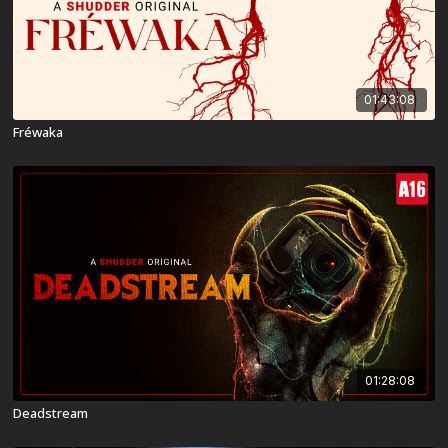
01:43:08
Fréwaka
01:28:08
Deadstream