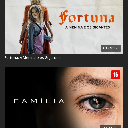
Título Original:
Fortunata
Duração:
113 min
Ano de lançamento:
2017
País:
Itália
01:49:37
Fortuna: A Menina e os Gigantes
02:04:39