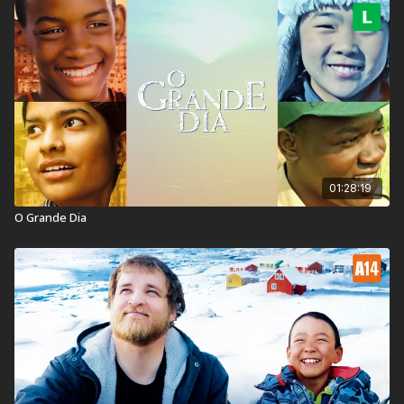
Título Original:
La Vie d’Adèle
Duração:
179 min
Ano de lançamento:
2013
País:
França
Veja também:
Laurence Anyways
01:28:19
O Grande Dia