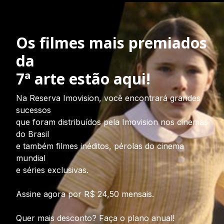
Os filmes mais premiados
da
7ª arte estão aqui!
Na Reserva Imovision, você encontrará grandes
sucessos
que foram distribuídos pela Imovision nos cinemas
do Brasil
e também filmes inéditos, pérolas do cinema
mundial
e séries exclusivas.
Assine agora por R$ 24,50 mensais.
Quer mais desconto? Faça o plano anual!